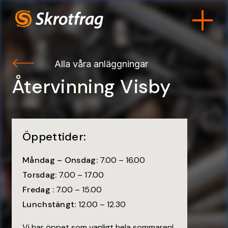
Alla våra anläggningar
Återvinning Visby
Öppettider:
Måndag – Onsdag:
7.00 – 16.00
Torsdag:
7.00 – 17.00
Fredag :
7.00 – 15.00
Lunchstängt:
12.00 – 12.30
Vi har öppet som vanligt hela sommaren!