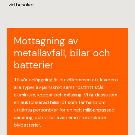
vid besöket.
Mottagning av
metallavfall, bilar och
batterier
Till vår anläggning är du välkommen att leverera
alla typer av järnskrot samt rostfritt stål,
aluminium, koppar och mässing. Vi är dessutom
en auktoriserad bilskrot som tar hand om
uttjänta personbilar för en helt miljöanpassad
sanering, och vi tar även emot förbrukade
blybatterier.