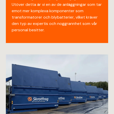
Utöver detta är vi en av de anläggningar som tar
emot mer komplexa komponenter som
transformatorer och blybatterier, vilket kräver
den typ av expertis och noggrannhet som vår
personal besitter.