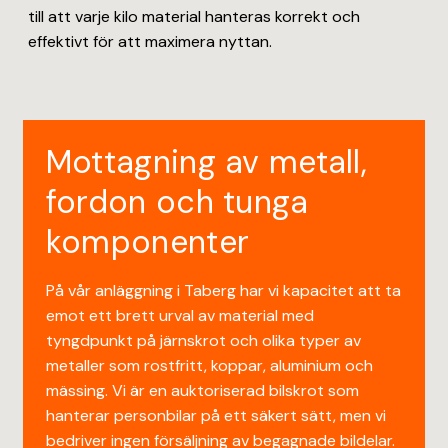
till att varje kilo material hanteras korrekt och
effektivt för att maximera nyttan.
Mottagning av metall,
fordon och tunga
komponenter
På vår anläggning i Taberg har vi kapacitet att ta
emot ett brett urval av material med
tyngdpunkt på järnskrot och olika typer av
metaller som rostfritt, koppar, aluminium och
mässing. Vi är en auktoriserad bilskrot som
hanterar personbilar på ett säkert sätt, men vi
bedriver ingen försäljning av begagnade bildelar.