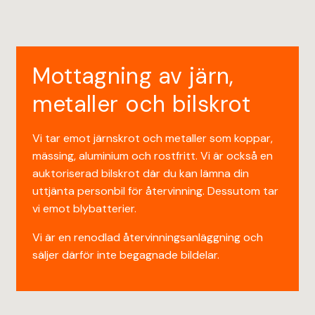
Mottagning av järn,
metaller och bilskrot
Vi tar emot järnskrot och metaller som koppar,
mässing, aluminium och rostfritt. Vi är också en
auktoriserad bilskrot där du kan lämna din
uttjänta personbil för återvinning. Dessutom tar
vi emot blybatterier.
Vi är en renodlad återvinningsanläggning och
säljer därför inte begagnade bildelar.